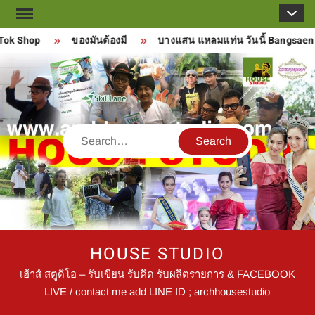
Skip
to
ok Shop
ของมันต้องมี
บางแสน แหลมแท่น วันนี้ Bangsaen T
content
Search
HOUSE STUDIO
เฮ้าส์ สตูดิโอ – รับเขียน รับคิด รับผลิตรายการ & FACEBOOK
LIVE / contact me add LINE ID ; archhousestudio