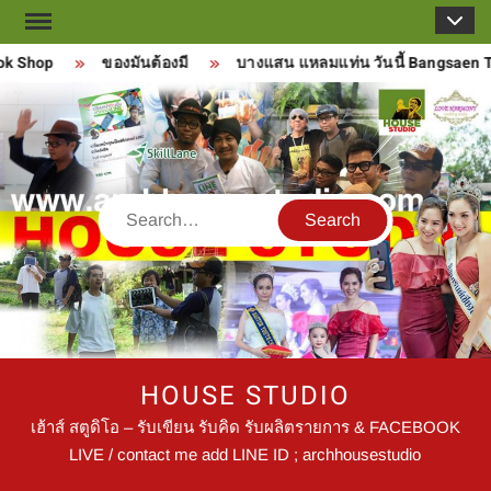
Skip
to
k Shop
ของมันต้องมี
บางแสน แหลมแท่น วันนี้ Bangsaen To
content
Search
HOUSE STUDIO
เฮ้าส์ สตูดิโอ – รับเขียน รับคิด รับผลิตรายการ & FACEBOOK
LIVE / contact me add LINE ID ; archhousestudio