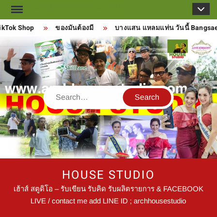
Skip
to
kTok Shop
ของมันต้องมี
บางแสน แหลมแท่น วันนี้ Bangsaen
content
Search
HOUSE STUDIO
เฮ้าส์ สตูดิโอ – รับเขียน รับคิด รับผลิตรายการ & FACEBOOK
LIVE / contact me add LINE ID ; archhousestudio