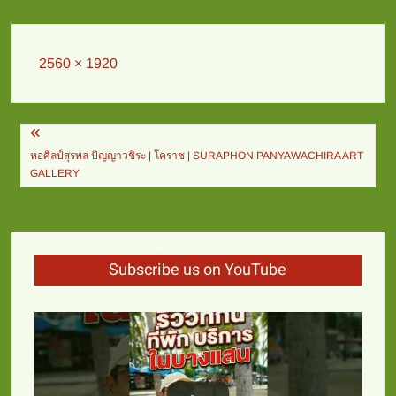
Full
2560 × 1920
size
Post
navigation
หอศิลป์สุรพล ปัญญาวชิระ | โคราช | SURAPHON PANYAWACHIRA ART
GALLERY
Subscribe us on YouTube