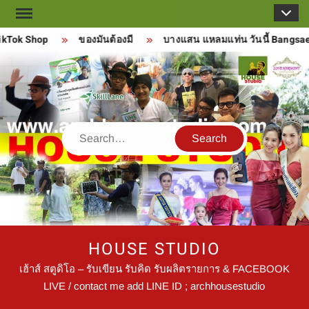
Skip
to
Tok Shop
ของมันต้องมี
บางแสน แหลมแท่น วันนี้ Bangsaen
content
Search
HOUSE STUDIO
เฮ้าส์ สตูดิโอ – รับเขียน รับคิด รับผลิตรายการ & FACEBOOK
LIVE / contact me add LINE ID ; archhousestudio