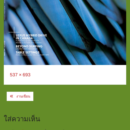
Full
537 × 693
size
Post
งานเขียน
navigation
ใส่ความเห็น