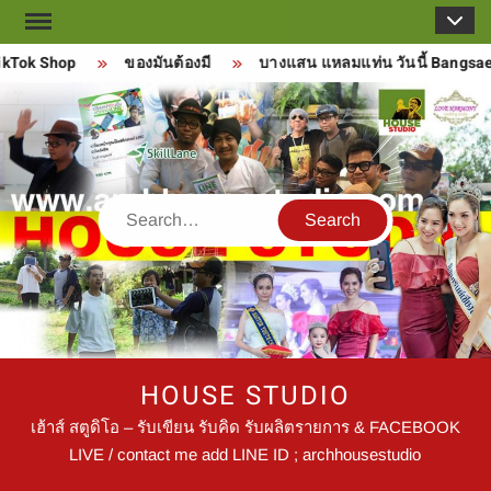
Skip
to
kTok Shop
ของมันต้องมี
บางแสน แหลมแท่น วันนี้ Bangsae
content
Search
HOUSE STUDIO
เฮ้าส์ สตูดิโอ – รับเขียน รับคิด รับผลิตรายการ & FACEBOOK
LIVE / contact me add LINE ID ; archhousestudio