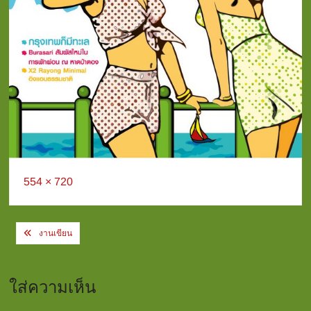
Full
554 × 720
size
Post
งานเขียน
navigation
ใส่ความเห็น