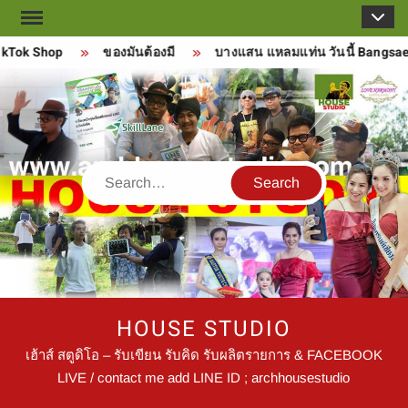
Skip
to
Tok Shop
ของมันต้องมี
บางแสน แหลมแท่น วันนี้ Bangsaen
content
Search
HOUSE STUDIO
เฮ้าส์ สตูดิโอ – รับเขียน รับคิด รับผลิตรายการ & FACEBOOK
LIVE / contact me add LINE ID ; archhousestudio