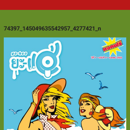
74397_145049635542957_4277421_n