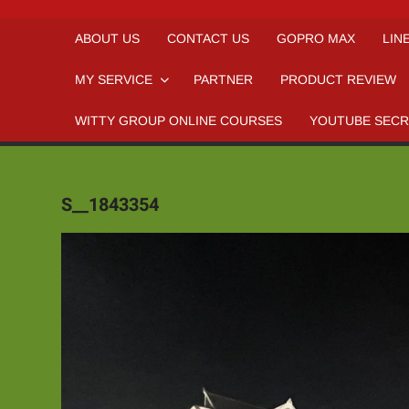
ABOUT US
CONTACT US
GOPRO MAX
LIN
MY SERVICE
PARTNER
PRODUCT REVIEW
WITTY GROUP ONLINE COURSES‎
YOUTUBE SEC
S__1843354