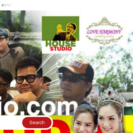
าถึงอดีต
สร้างบ้านในฝันด้วย SketchUp
น้ำบ้านคุณสะอาดแ