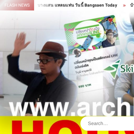
Skip
มี
FLASH NEWS
บางแสน แหลมแท่น วันนี้ Bangsaen Today
บ้านสำเร็จร
to
content
Search