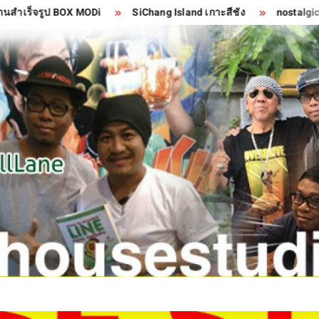
ูป BOX MODi
SiChang Island เกาะสีชัง
nostalgic ความโหยห