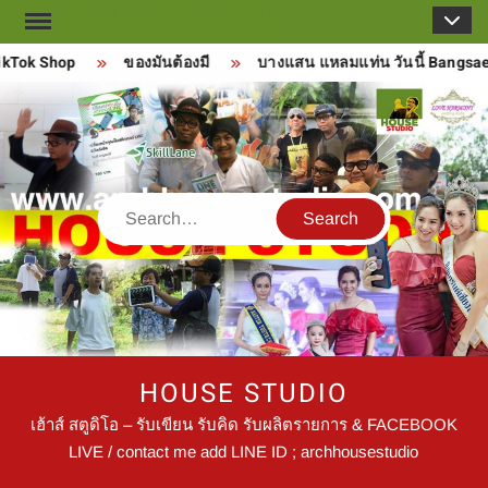
Skip
to
kTok Shop
ของมันต้องมี
บางแสน แหลมแท่น วันนี้ Bangsae
content
Search
HOUSE STUDIO
เฮ้าส์ สตูดิโอ – รับเขียน รับคิด รับผลิตรายการ & FACEBOOK
LIVE / contact me add LINE ID ; archhousestudio