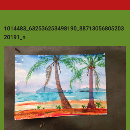
1014483_632536253498190_88713056805203
20191_n