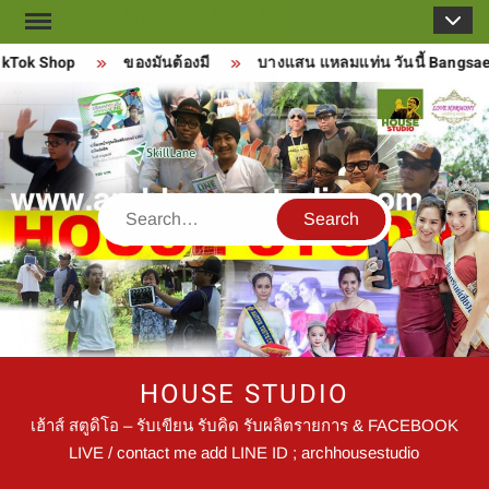
Skip
to
kTok Shop
ของมันต้องมี
บางแสน แหลมแท่น วันนี้ Bangsaen
content
Search
HOUSE STUDIO
เฮ้าส์ สตูดิโอ – รับเขียน รับคิด รับผลิตรายการ & FACEBOOK
LIVE / contact me add LINE ID ; archhousestudio