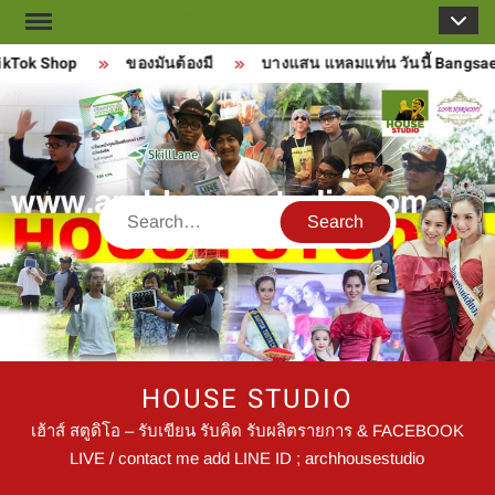
Skip
to
Tok Shop
ของมันต้องมี
บางแสน แหลมแท่น วันนี้ Bangsaen
content
Search
HOUSE STUDIO
เฮ้าส์ สตูดิโอ – รับเขียน รับคิด รับผลิตรายการ & FACEBOOK
LIVE / contact me add LINE ID ; archhousestudio